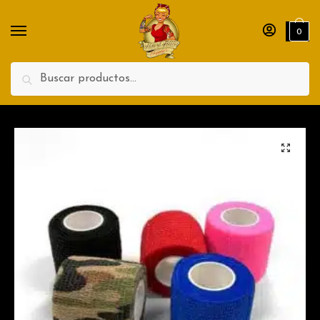
Nombre
Apellidos
0
Teléfono
Search
Enviar
🔍