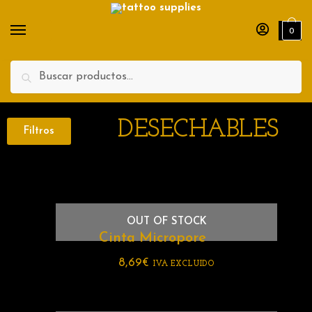
0
Search
DESECHABLES
Filtros
OUT OF STOCK
Cinta Micropore
8,69
€
IVA EXCLUIDO