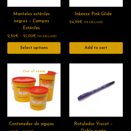
Manteles estériles
Inkeeze Pink Glide
negros – Campos
24,99
€
IVA EXCLUIDO
Estériles
2,50
€
–
21,00
€
IVA EXCLUIDO
Select options
Add to cart
Out of stock
Contenedor de agujas
Rotulador Viscot –