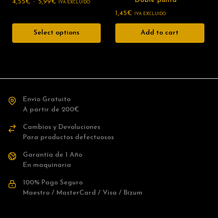
Doble punta
4,55
€
–
5,99
€
IVA EXCLUIDO
1,45
€
IVA EXCLUIDO
Select options
Add to cart
Envío Gratuito
A partir de 200€
Cambios y Devoluciones
Para productos defectuosos
Garantía de 1 Año
En maquinaria
100% Pago Seguro
Maestro / MasterCard / Visa / Bizum