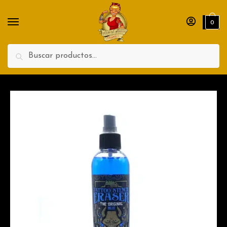
Nombre
Apellidos
0
Teléfono
Search
Enviar