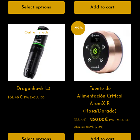
Select options
Add to cart
-22%
Out of stock
Dragonhawk L3
Fuente de
Alimentación Critical
161,49
€
IVA EXCLUIDO
AtomX-R
(Rosa/Dorado)
250,00
€
318,99
€
IVA EXCLUIDO
Ahorras:
68,99
€
(21.6%)
Select options
Add to cart