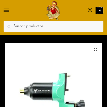
0
Enviar
Search
🔍