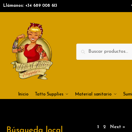
Llámanos: +34
689 008 613
Search
Inicio
Tatto Supplies
Material sanitario
Sumi
1
2
Next »
Búsqueda local