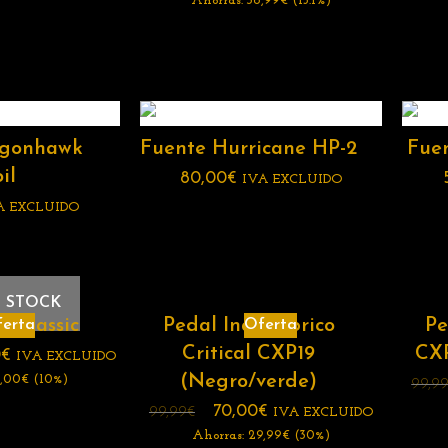
Ahorras:
38,99
€
(15.1%)
agonhawk
Fuente Hurricane HP-2
Fue
il
80,00
€
IVA EXCLUIDO
A EXCLUIDO
 STOCK
r Classic
Pedal Inalámbrico
Pe
erta
Oferta
Critical CXP19
CXP
0
€
IVA EXCLUIDO
(Negro/verde)
,00
€
(10%)
99,9
70,00
€
99,99
€
IVA EXCLUIDO
Ahorras:
29,99
€
(30%)