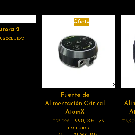
Oferta
urora 2
A EXCLUIDO
Fuente de
Alimentación Critical
Ali
AtomX
A
220,00
€
258,99
€
318,99
IVA
EXCLUIDO