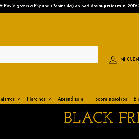
✈ Envío gratis a España (Península) en pedidos
superiores a 200€
MI CUE
nistros
Piercings
Aprendizaje
Sobre nosotros
Bl
BLACK FR