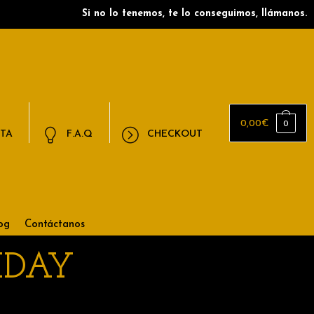
Si no lo tenemos, te lo conseguimos, llámanos.
0,00
€
0
NTA
F.A.Q
CHECKOUT
og
Contáctanos
IDAY