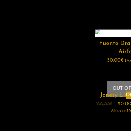
Fuente Dr
Airfo
50,00
€
IV
OUT OF
Jonesy Line
Of
90,0
100,00
€
Ahorras:
10