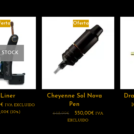
erta
Oferta
 STOCK
 Liner
Cheyenne Sol Nova
Dr
Pen
0
€
1
IVA EXCLUIDO
,00
€
(10%)
550,00
€
648,99
€
IVA
EXCLUIDO