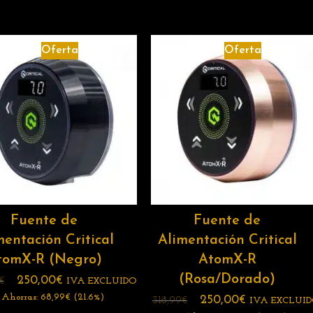
Oferta
Oferta
Fuente de
Fuente de
mentación Critical
Alimentación Critical
tomX-R (Negro)
AtomX-R
(Rosa/Dorado)
250,00
€
€
IVA EXCLUIDO
Ahorras:
68,99
€
(21.6%)
250,00
€
318,99
€
IVA EXCLUI