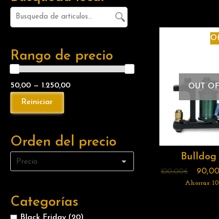
Of
Rango de precio
50,00 — 1.250,00
OUT OF
Orden del precio
Bulldog
90,0
100,00
€
Ahorras:
10
Categorías
Black Friday
(20)