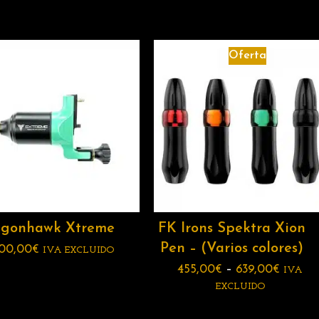
Oferta
agonhawk Xtreme
FK Irons Spektra Xion
Pen – (Varios colores)
00,00
€
IVA EXCLUIDO
455,00
€
–
639,00
€
IVA
EXCLUIDO