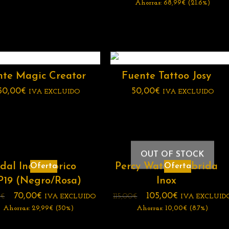
Ahorras:
68,99
€
(21.6%)
nte Magic Creator
Fuente Tattoo Josy
50,00
€
50,00
€
IVA EXCLUIDO
IVA EXCLUIDO
OUT OF STOCK
dal Inalámbrico
Percy Waters Híbrida
Oferta
Oferta
19 (Negro/Rosa)
Inox
70,00
€
105,00
€
9
€
115,00
€
IVA EXCLUIDO
IVA EXCLUID
Ahorras:
29,99
€
(30%)
Ahorras:
10,00
€
(8.7%)