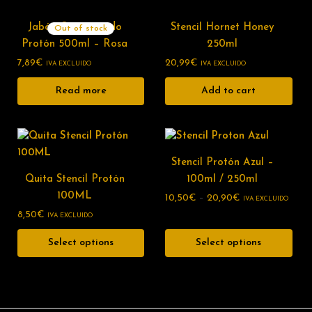
Jabón Concentrado
Stencil Hornet Honey
Out of stock
Protón 500ml – Rosa
250ml
7,89
€
20,99
€
IVA EXCLUIDO
IVA EXCLUIDO
Read more
Add to cart
Stencil Protón Azul –
Quita Stencil Protón
100ml / 250ml
100ML
10,50
€
–
20,90
€
IVA EXCLUIDO
8,50
€
IVA EXCLUIDO
Select options
Select options