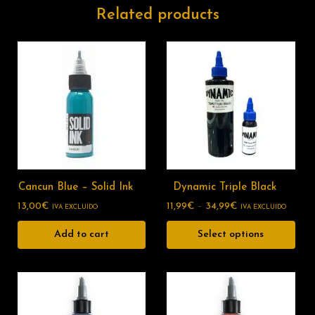
Related products
Cancun Blue – Solid Ink
Dynamic Triple Black
13,00
€
11,99
€
–
34,99
€
IVA EXCLUIDO
IVA EXCLUIDO
Add to cart
Select options