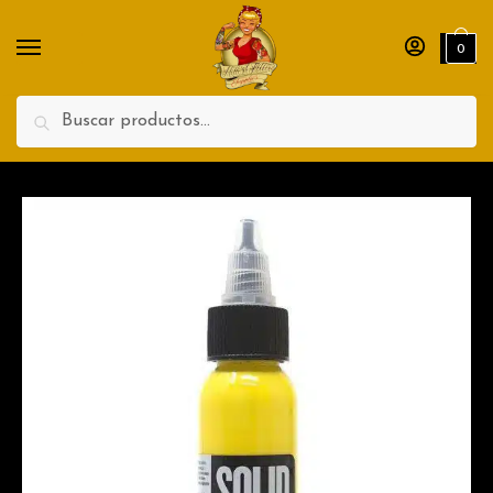
Nombre
Apellidos
0
Teléfono
Search
Enviar