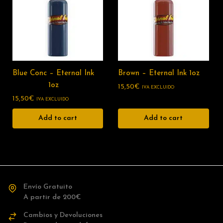
Blue Conc – Eternal Ink
Brown – Eternal Ink 1oz
1oz
15,50
€
IVA EXCLUIDO
15,50
€
IVA EXCLUIDO
Add to cart
Add to cart
Envío Gratuito
A partir de 200€
Cambios y Devoluciones