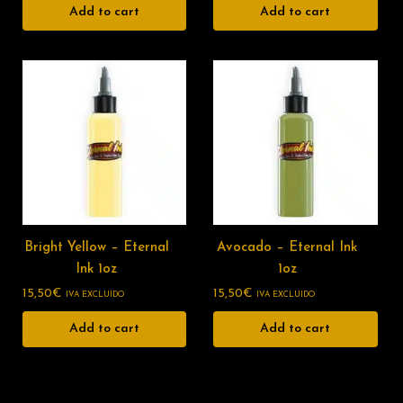
Add to cart
Add to cart
Bright Yellow – Eternal
Avocado – Eternal Ink
Ink 1oz
1oz
15,50
€
15,50
€
IVA EXCLUIDO
IVA EXCLUIDO
Add to cart
Add to cart