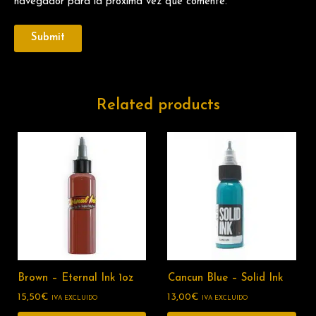
navegador para la próxima vez que comente.
Related products
Brown – Eternal Ink 1oz
Cancun Blue – Solid Ink
15,50
€
13,00
€
IVA EXCLUIDO
IVA EXCLUIDO