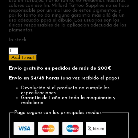
uso en tatuajes. Por lo tanto, no vendemos nuestros
colores con ese fin. Millord Tattoo Supplies no se hace
responsable por un mal uso de estos pigmentos, y
por lo tanto no da ninguna garantía más allá de un
uso adecuado para el dibujo. Los usuarios son los
únicos responsables de la aplicación adecuada de los
pigmentos.
In stock
Turquoise
-
Add to cart
Eternal
Ink
Envío gratuito en pedidos de más de 200€
1oz
quantity
Envío en 24/48 horas
(una vez recibido el pago)
Devolución si el producto no cumple las
especificaciones
Garantía de 1 año en toda la maquinaria y
mobiliario
Pago seguro con los principales medios