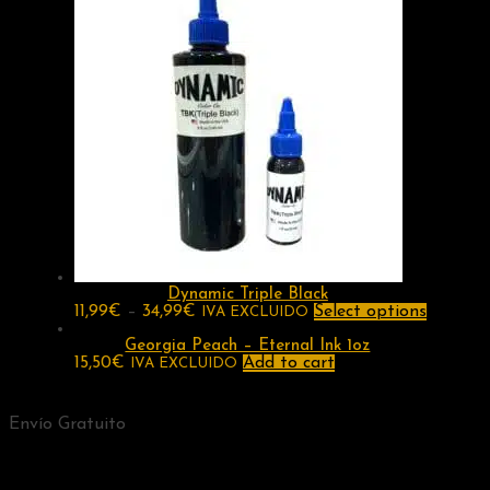
Dynamic Triple Black
11,99
€
–
34,99
€
Select options
IVA EXCLUIDO
Georgia Peach – Eternal Ink 1oz
15,50
€
Add to cart
IVA EXCLUIDO
Envío Gratuito