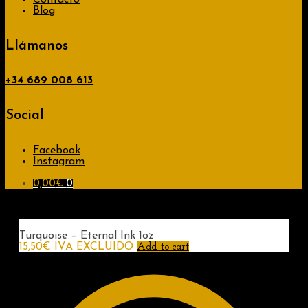
Contacto
Blog
Llámanos
+34
689 008 613
Social
Facebook
Instagram
0,00
€
0
Turquoise – Eternal Ink 1oz
15,50
€
IVA EXCLUIDO
Add to cart