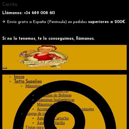
Skip
Skip
Carrito
to
to
Llámanos: +34
689 008 613
navigation
content
✈ Envío gratis a España (Península) en pedidos
superiores a 200€
Si no lo tenemos, te lo conseguimos, llámanos.
Inicio
Tatto Supplies
Máquinas de tatuajes
Máquinas Rotativas
Máquinas de Bobinas
Máquinas Inalambricas
Máquinas Pen
Accesorios de máquinas de tatuajes
Agujas de tatuajes
Agujas de Cartucho
Agujas de Varilla
Tintas para tatuajes