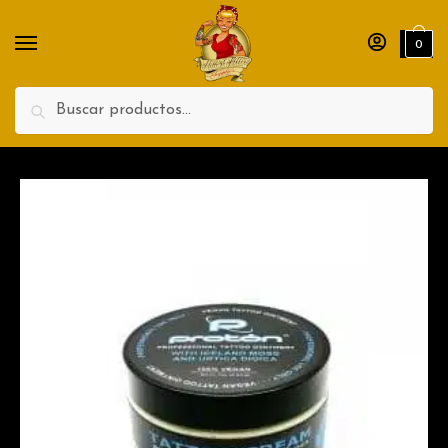
Nombre
Apellidos
0
Teléfono
Search
Enviar