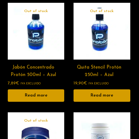
Out of stock
Out of stock
Jabón Concentrado
Quita Stencil Protón
Protón 500ml – Azul
250ml – Azul
7,89
€
19,90
€
IVA EXCLUIDO
IVA EXCLUIDO
Read more
Read more
Out of stock