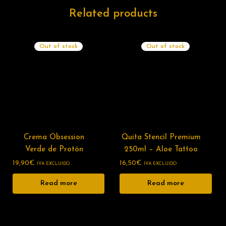
Related products
Out of stock
Out of stock
Crema Obsession
Quita Stencil Premium
Verde de Protón
250ml – Aloe Tattoo
19,90
€
16,50
€
IVA EXCLUIDO
IVA EXCLUIDO
Read more
Read more