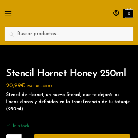
Nombre
Apellidos
0
Teléfono
Search
Enviar
Stencil Hornet Honey 250ml
20,99
€
IVA EXCLUIDO
Stencil de Hornet, un nuevo Stencil, que te dejará las
líneas claras y definidas en la transferencia de tu tatuaje.
(250ml)
In stock