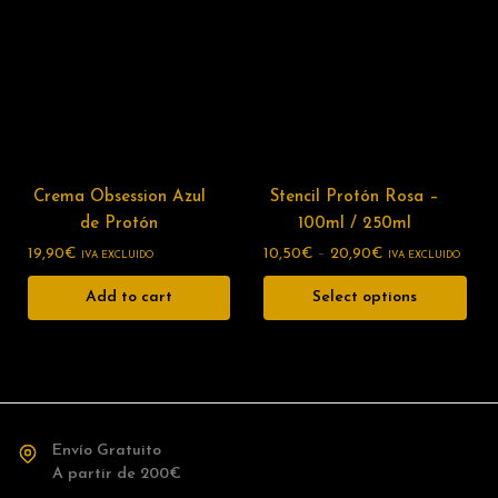
Crema Obsession Azul
Stencil Protón Rosa –
de Protón
100ml / 250ml
19,90
€
10,50
€
–
20,90
€
IVA EXCLUIDO
IVA EXCLUIDO
Add to cart
Select options
Envío Gratuito
A partir de 200€