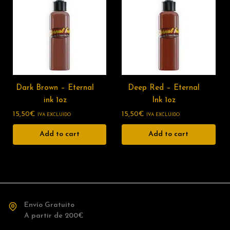
Dark Brown – Eternal
Deep Red – Eternal
ink 1oz
Ink 1oz
15,50
€
15,50
€
IVA EXCLUIDO
IVA EXCLUIDO
Add to cart
Add to cart
Envío Gratuito
A partir de 200€