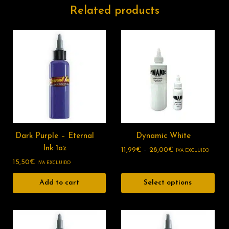
Related products
Dark Purple – Eternal
Dynamic White
Ink 1oz
11,99
€
–
28,00
€
IVA EXCLUIDO
15,50
€
IVA EXCLUIDO
Add to cart
Select options