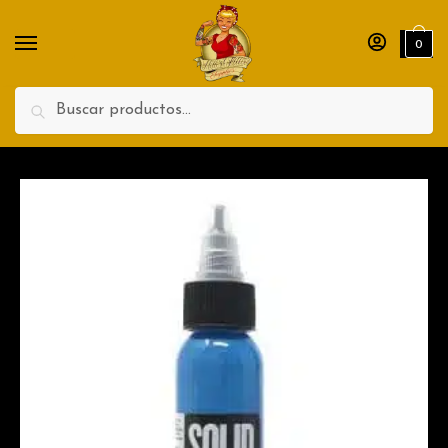
Nombre
Apellidos
0
Teléfono
Search
Enviar