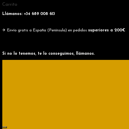
Skip
Skip
Carrito
to
to
navigation
content
Llámanos: +34
689 008 613
✈ Envío gratis a España (Península) en pedidos
superiores a 200€
Si no lo tenemos, te lo conseguimos, llámanos.