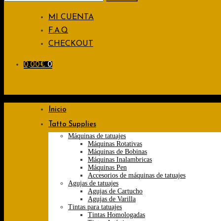
for:
MI CUENTA
F.A.Q
CHECKOUT
0,00
€
0
Inicio
Tatto Supplies
Máquinas de tatuajes
Máquinas Rotativas
Máquinas de Bobinas
Máquinas Inalambricas
Máquinas Pen
Accesorios de máquinas de tatuajes
Agujas de tatuajes
Agujas de Cartucho
Agujas de Varilla
Tintas para tatuajes
Tintas Homologadas