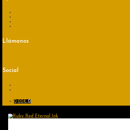
Mi cuenta
Preguntas Frecuentes
Contacto
Blog
Llámanos
+34
689 008 613
Social
Facebook
Instagram
0,00
€
0