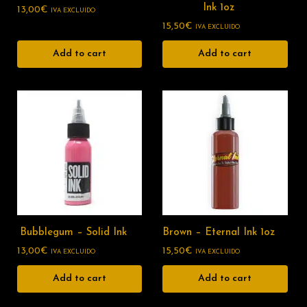
Ink 1oz
13,00
€
IVA EXCLUIDO
15,50
€
IVA EXCLUIDO
Add to cart
Add to cart
Bubblegum – Solid Ink
Brown – Eternal Ink 1oz
13,00
€
15,50
€
IVA EXCLUIDO
IVA EXCLUIDO
Add to cart
Add to cart