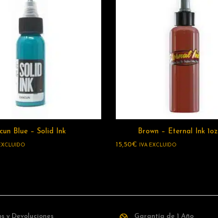
un Blue – Solid Ink
Brown – Eternal Ink 1oz
15,50
€
 EXCLUIDO
IVA EXCLUIDO
s y Devoluciones
Garantía de 1 Año