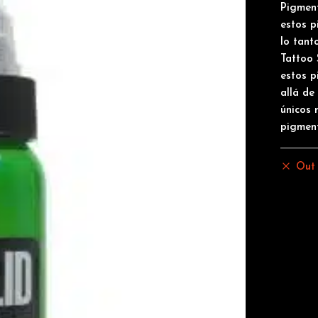
Pigmen
estos p
lo tant
Tattoo 
estos p
allá de
únicos 
pigmen
Out 