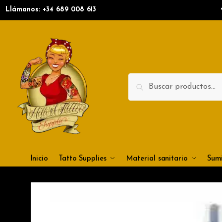
Llámanos: +34
689 008 613
Nom
Nomb
Teléf
Search
E
Inicio
Tatto Supplies
Material sanitario
Sumi