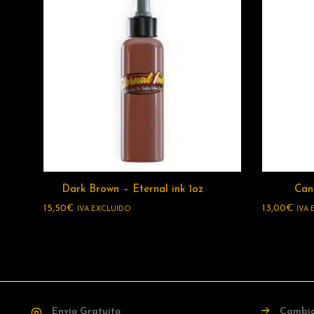
Dark Brown – Eternal ink 1oz
Canc
15,50
€
13,00
€
IVA EXCLUIDO
IVA
Envío Gratuito
Cambio