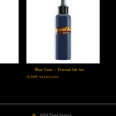
Blue Conc – Eternal Ink 1oz
15,50
€
IVA EXCLUIDO
100% Pago Seguro