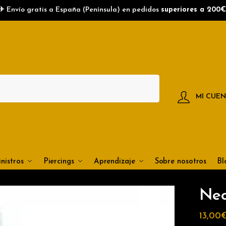
✈ Envío gratis a España (Península) en pedidos
superiores a 200€
bre
*
re
Apellidos
ono
MI CUE
nviar
nistros
Piercings
Aprendizaje
Sobre nosotros
Bl
Neo
13,00