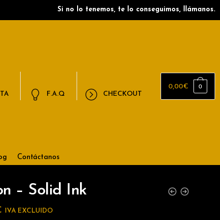
Si no lo tenemos, te lo conseguimos, llámanos.
0,00
€
0
NTA
F.A.Q
CHECKOUT
og
Contáctanos
n – Solid Ink
€
IVA EXCLUIDO