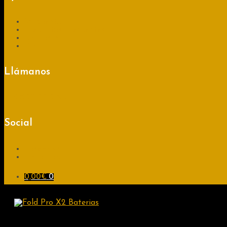
Mi cuenta
Preguntas Frecuentes
Contacto
Blog
Llámanos
+34
689 008 613
Social
Facebook
Instagram
0,00
€
0