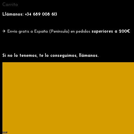
Skip
Skip
Carrito
to
to
navigation
content
Llámanos: +34
689 008 613
✈ Envío gratis a España (Península) en pedidos
superiores a 200€
Si no lo tenemos, te lo conseguimos, llámanos.