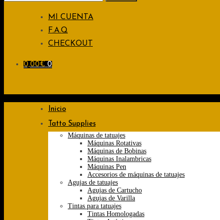
for:
MI CUENTA
F.A.Q
CHECKOUT
0,00
€
0
Inicio
Tatto Supplies
Máquinas de tatuajes
Máquinas Rotativas
Máquinas de Bobinas
Máquinas Inalambricas
Máquinas Pen
Accesorios de máquinas de tatuajes
Agujas de tatuajes
Agujas de Cartucho
Agujas de Varilla
Tintas para tatuajes
Tintas Homologadas