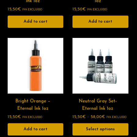
Ink 1oz
1oz
15,50
€
15,50
€
IVA EXCLUIDO
IVA EXCLUIDO
Add to cart
Add to cart
Bright Orange –
Neutral Gray Set-
Eternal Ink 1oz
Eternal Ink 1oz
15,50
€
15,50
€
–
58,00
€
IVA EXCLUIDO
IVA EXCLUIDO
Add to cart
Select options