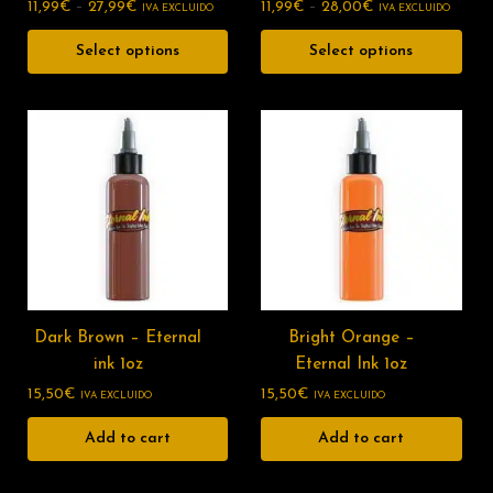
11,99
€
–
27,99
€
11,99
€
–
28,00
€
IVA EXCLUIDO
IVA EXCLUIDO
Select options
Select options
Dark Brown – Eternal
Bright Orange –
ink 1oz
Eternal Ink 1oz
15,50
€
15,50
€
IVA EXCLUIDO
IVA EXCLUIDO
Add to cart
Add to cart