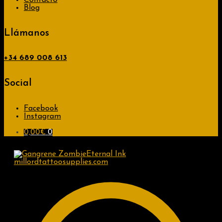
Contacto
Blog
Llámanos
+34
689 008 613
Social
Facebook
Instagram
0,00
€
0