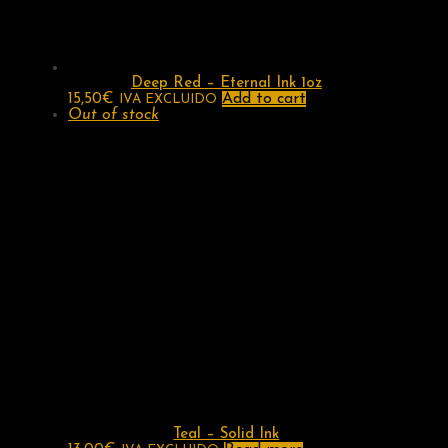
Deep Red – Eternal Ink 1oz
15,50
€
Add to cart
IVA EXCLUIDO
Out of stock
Teal – Solid Ink