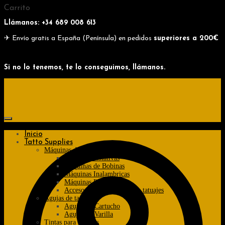
Skip
Skip
Carrito
to
to
Llámanos: +34
689 008 613
navigation
content
✈ Envío gratis a España (Península) en pedidos
superiores a 200€
Si no lo tenemos, te lo conseguimos, llámanos.
Inicio
Tatto Supplies
Máquinas de tatuajes
Máquinas Rotativas
Máquinas de Bobinas
Máquinas Inalambricas
Máquinas Pen
Accesorios de máquinas de tatuajes
Agujas de tatuajes
Agujas de Cartucho
Agujas de Varilla
Tintas para tatuajes