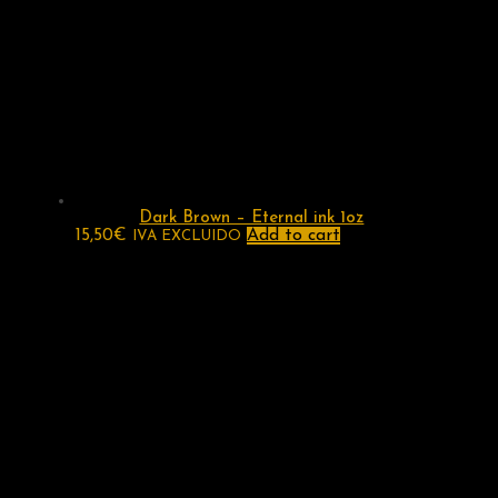
Dark Brown – Eternal ink 1oz
15,50
€
Add to cart
IVA EXCLUIDO