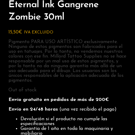
Eternal Ink Gangrene
Zombie 30ml
15,50
€
IVA EXCLUIDO
Pigmento PARA USO ARTÍSTICO exclusivamente.
Ninguno de estos pigmentos son fabricados para el
uso en tatuajes. Por lo tanto, no vendemos nuestros
colores con ese fin. Millord Tattoo Supplies no se hace
responsable por un mal uso de estos pigmentos, y
por lo tanto no da ninguna garantía más allá de un
uso adecuado para el dibujo. Los usuarios son los
únicos responsables de la aplicación adecuada de los
pigmentos.
Out of stock
Envío gratuito en pedidos de más de 200€
Envío en 24/48 horas
(una vez recibido el pago)
Devolución si el producto no cumple las
especificaciones
Garantía de 1 año en toda la maquinaria y
mobiliario