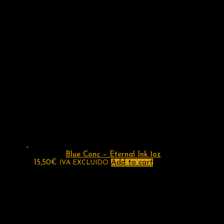
Blue Conc – Eternal Ink 1oz
15,50
€
Add to cart
IVA EXCLUIDO