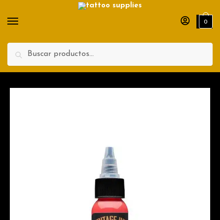
Nombre
Apellidos
0
Teléfono
Search
Enviar