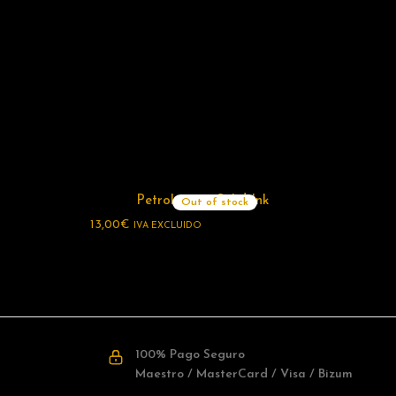
Petroleum – Solid Ink
Out of stock
13,00
€
IVA EXCLUIDO
100% Pago Seguro
Maestro / MasterCard / Visa / Bizum