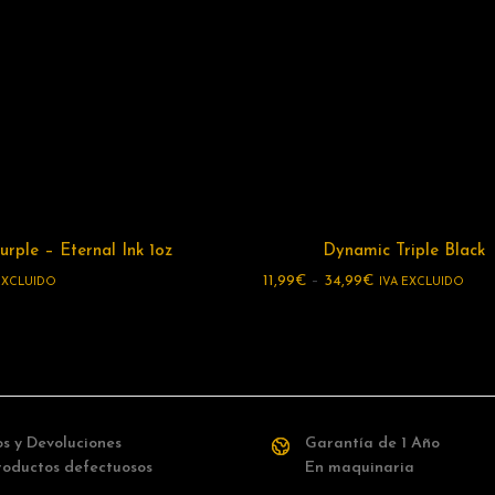
rple – Eternal Ink 1oz
Dynamic Triple Black
11,99
€
–
34,99
€
EXCLUIDO
IVA EXCLUIDO
s y Devoluciones
Garantía de 1 Año
roductos defectuosos
En maquinaria