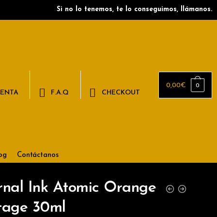
Si no lo tenemos, te lo conseguimos, llámanos.
0,00
€
0
UENTA
F.A.Q
CHECKOUT
og
Contáctanos
rnal Ink Atomic Orange
tage 30ml