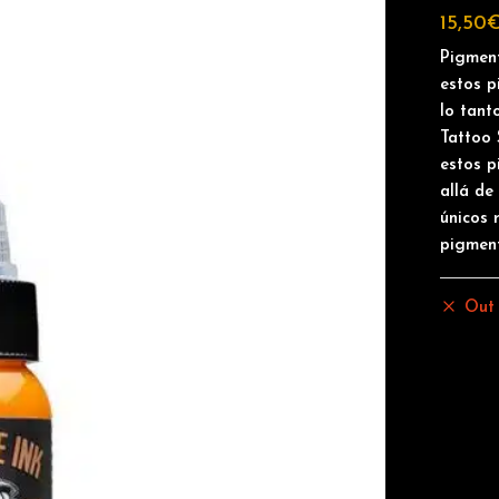
15,50
Pigmen
estos p
lo tant
Tattoo 
estos p
allá de
únicos 
pigmen
Out 