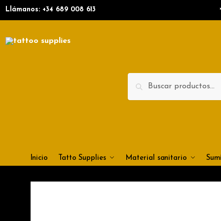
Nom
Llámanos: +34
689 008 613
Nomb
Teléf
Search
E
Inicio
Tatto Supplies
Material sanitario
Sumi