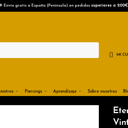
bre
*
✈ Envío gratis a España (Península) en pedidos
superiores a 200€
re
Apellidos
ono
MI C
nviar
nistros
Piercings
Aprendizaje
Sobre nosotros
Bl
Ete
Vin