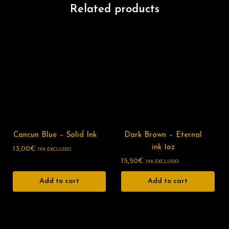
Related products
Cancun Blue – Solid Ink
Dark Brown – Eternal
ink 1oz
13,00
€
IVA EXCLUIDO
15,50
€
IVA EXCLUIDO
Add to cart
Add to cart