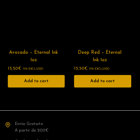
Avocado – Eternal Ink
Deep Red – Eternal
1oz
Ink 1oz
15,50
€
15,50
€
IVA EXCLUIDO
IVA EXCLUIDO
Add to cart
Add to cart
Envío Gratuito
A partir de 200€