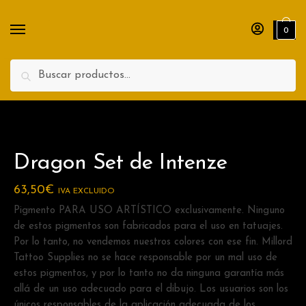
Nombre
Apellidos
0
Teléfono
Search
Enviar
Dragon Set de Intenze
63,50
€
IVA EXCLUIDO
Pigmento PARA USO ARTÍSTICO exclusivamente. Ninguno
de estos pigmentos son fabricados para el uso en tatuajes.
Por lo tanto, no vendemos nuestros colores con ese fin. Millord
Tattoo Supplies no se hace responsable por un mal uso de
estos pigmentos, y por lo tanto no da ninguna garantía más
allá de un uso adecuado para el dibujo. Los usuarios son los
únicos responsables de la aplicación adecuada de los