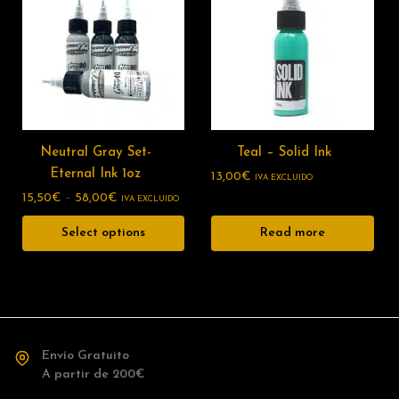
Neutral Gray Set-
Teal – Solid Ink
Eternal Ink 1oz
13,00
€
IVA EXCLUIDO
15,50
€
–
58,00
€
IVA EXCLUIDO
Select options
Read more
Envío Gratuito
A partir de 200€