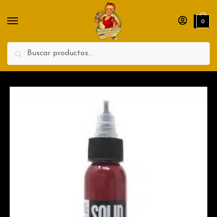
Nombre
Apellidos
0
Teléfono
Search
Enviar