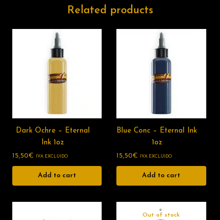
Related products
Dark Ochre – Eternal
Blue Conc – Eternal Ink
Ink 1oz
1oz
15,50
€
15,50
€
IVA EXCLUIDO
IVA EXCLUIDO
Add to cart
Add to cart
Out of stock