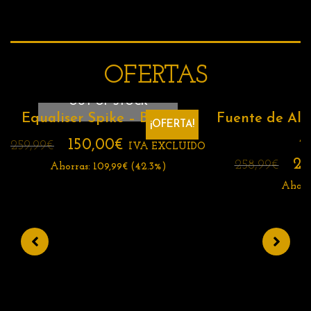
OFERTAS
OUT OF STOCK
Equaliser Spike – Black
Fuente de Ali
¡OFERTA!
A
150,00
€
259,99
€
IVA EXCLUIDO
22
258,99
€
Ahorras:
109,99
€
(42.3%)
Ahorra