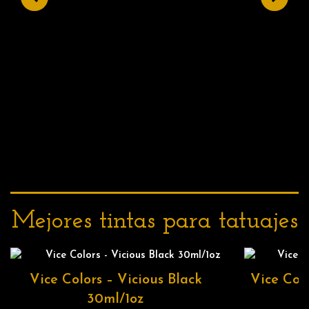
Mejores
tintas
para tatuajes
Vice Colors – Vicious Black
Vice Colo
30ml/1oz