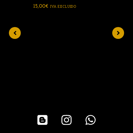
15,00
€
5
IVA EXCLUIDO