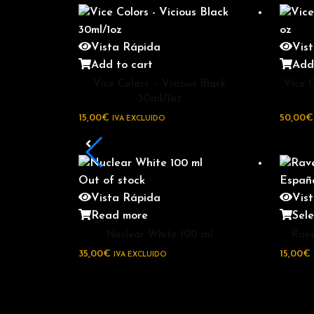
Vista Rápida
Vis
Add to cart
Add
Vice Colors – Vicious Black
Vice C
30ml/1oz
15,00
€
50,00
€
IVA EXCLUIDO
Out of stock
Vista Rápida
Vis
Read more
Sele
Nuclear White 100 ml
Rave
35,00
€
15,00
€
IVA EXCLUIDO