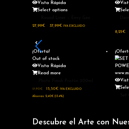
Vista Rápida
Vis
Select options
Sele
Round Liner – Envy Gen
Derm
27,99
€
–
37,99
€
IVA EXCLUIDO
8,25
€
¡Oferta!
¡Ofert
Out of stock
Vista Rápida
Read more
Vis
Photo Finish Protón 200ml
Sele
15,50
€
17,90
€
IVA EXCLUIDO
Set
Ahorras:
2,40
€
(13.4%)
1284,99
Descubre el Arte con Nues