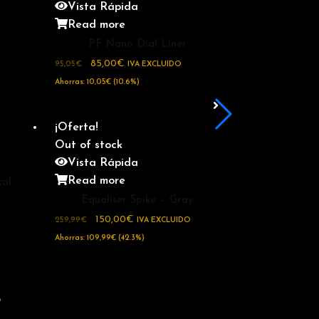
Vista Rápida
Read more
PF Nano Dial Liner
85,00
€
95,05
€
IVA EXCLUIDO
Ahorras:
10,05
€
(10.6%)
¡Oferta!
Out of stock
Vista Rápida
Read more
cal
Equaliser Spike – Gray
150,00
€
259,99
€
IVA EXCLUIDO
Ahorras:
109,99
€
(42.3%)
r