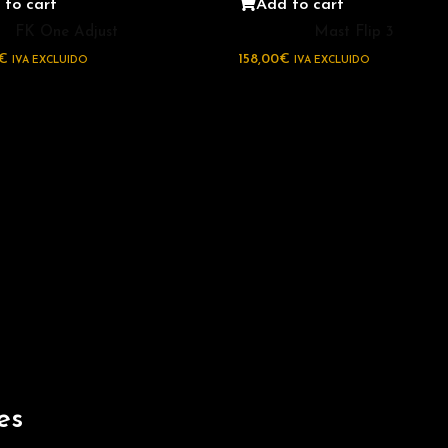
 to cart
Add to cart
FK One Adjust
Mast Flip 3
€
158,00
€
IVA EXCLUIDO
IVA EXCLUIDO
es