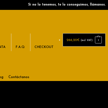
Si no lo tenemos, te lo conseguimos, llámanos.
266,20
€
1
(incl. VAT)
NTA
F.A.Q
CHECKOUT
og
Contáctanos