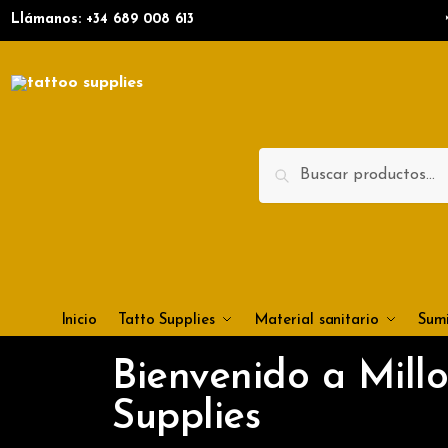
Llámanos: +34
689 008 613
Search
Inicio
Tatto Supplies
Material sanitario
Sumi
Bienvenido a Millo
Supplies