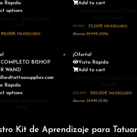
ta Rápida
Add to cart
ct options
Pedal Inalámbrico CXP19
(Negro/Rosa)
alogic – Tattoo Cream
Soft
70,00
€
99,99
€
IVA EXCLUIDO
–
90,00
€
IVA EXCLUIDO
Ahorras:
29,99
€
(30%)
a!
¡Oferta!
Vista Rápida
Add to cart
Fuente de Alimentación Criti
AtomX
ta Rápida
ct options
220,00
€
258,99
€
IVA EXCLUIDO
 Completo Bishop Power
Ahorras:
38,99
€
(15.1%)
Wand
1250,00
€
€
IVA EXCLUIDO
tro Kit de Aprendizaje para Tatua