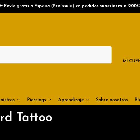
✈ Envío gratis a España (Península) en pedidos
superiores a 200€
MI CUE
nistros
Piercings
Aprendizaje
Sobre nosotros
Bl
rd Tattoo