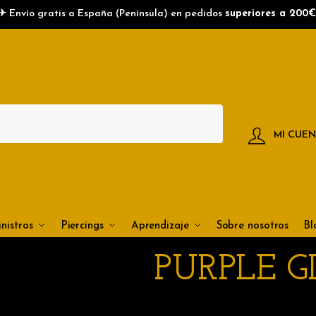
✈ Envío gratis a España (Península) en pedidos
superiores a 200€
MI CUE
nistros
Piercings
Aprendizaje
Sobre nosotros
Bl
PURPLE G