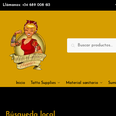
Llámanos: +34
689 008 613
Search
Inicio
Tatto Supplies
Material sanitario
Sumi
Búsqueda local