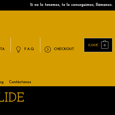
Si no lo tenemos, te lo conseguimos, llámanos.
0,00
€
0
NTA
F.A.Q
CHECKOUT
og
Contáctanos
LIDE