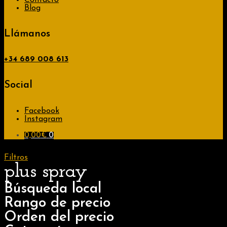
Contacto
Blog
Llámanos
+34
689 008 613
Social
Facebook
Instagram
0,00
€
0
Filtros
plus spray
Búsqueda local
Rango de precio
Orden del precio