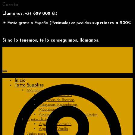
Skip
Skip
Carrito
to
to
Llámanos: +34
689 008 613
navigation
content
✈ Envío gratis a España (Península) en pedidos
superiores a 200€
Si no lo tenemos, te lo conseguimos, llámanos.
Inicio
Tatto Supplies
Máquinas de tatuajes
Máquinas Rotativas
Máquinas de Bobinas
Máquinas Inalambricas
Máquinas Pen
Accesorios de máquinas de tatuajes
Agujas de tatuajes
Agujas de Cartucho
Agujas de Varilla
Tintas para tatuajes