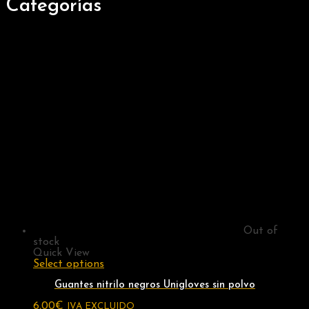
Categorías
Out of
stock
Quick View
Select options
Guantes nitrilo negros Unigloves sin polvo
6,00
€
IVA EXCLUIDO