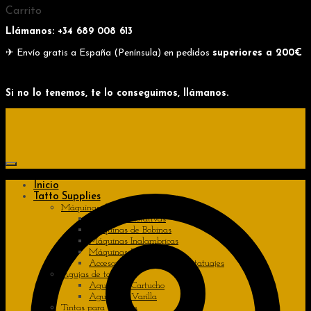
Skip
Skip
Carrito
to
to
Llámanos: +34
689 008 613
navigation
content
✈ Envío gratis a España (Península) en pedidos
superiores a 200€
Si no lo tenemos, te lo conseguimos, llámanos.
Inicio
Tatto Supplies
Máquinas de tatuajes
Máquinas Rotativas
Máquinas de Bobinas
Máquinas Inalambricas
Máquinas Pen
Accesorios de máquinas de tatuajes
Agujas de tatuajes
Agujas de Cartucho
Agujas de Varilla
Tintas para tatuajes