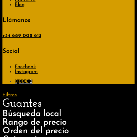
Contacto
Blog
Llámanos
+34
689 008 613
Social
Facebook
Instagram
0,00
€
0
Filtros
Guantes
Búsqueda local
Rango de precio
Orden del precio