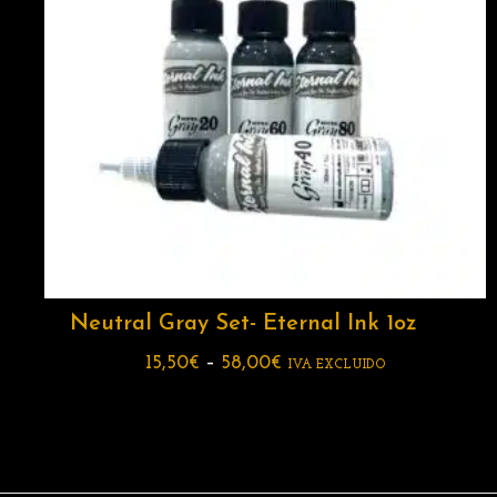
Neutral Gray Set- Eternal Ink 1oz
15,50
€
–
58,00
€
IVA EXCLUIDO