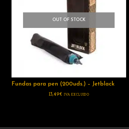
OUT OF STOCK
Fundas para pen (200uds.) – Jetblack
13,49
€
IVA EXCLUIDO