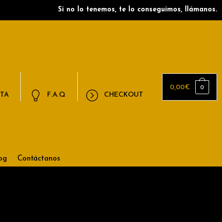
Si no lo tenemos, te lo conseguimos, llámanos.
0,00
€
0
NTA
F.A.Q
CHECKOUT
og
Contáctanos