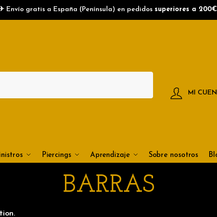
✈ Envío gratis a España (Península) en pedidos
superiores a 200€
MI CUE
nistros
Piercings
Aprendizaje
Sobre nosotros
Bl
BARRAS
ion.