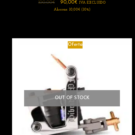
90,00
€
100,00
€
IVA EXCLUIDO
Ahorras:
10,00
€
(10%)
Oferta
OUT OF STOCK