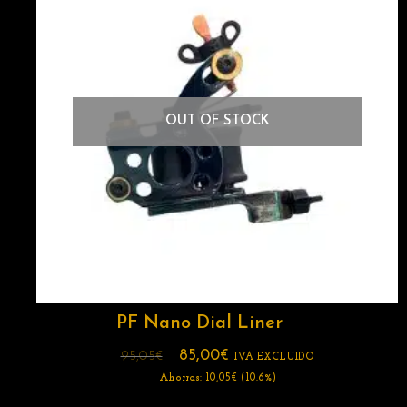
OUT OF STOCK
PF Nano Dial Liner
85,00
€
95,05
€
IVA EXCLUIDO
Ahorras:
10,05
€
(10.6%)