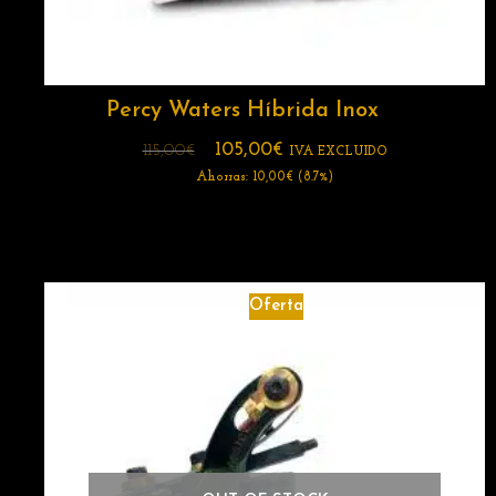
Percy Waters Híbrida Inox
105,00
€
115,00
€
IVA EXCLUIDO
Ahorras:
10,00
€
(8.7%)
Oferta