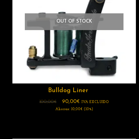
OUT OF STOCK
Bulldog Liner
90,00
€
100,00
€
IVA EXCLUIDO
Ahorras:
10,00
€
(10%)