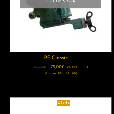
OUT OF STOCK
PF Classic
75,00
€
85,00
€
IVA EXCLUIDO
Ahorras:
10,00
€
(11.8%)
Oferta