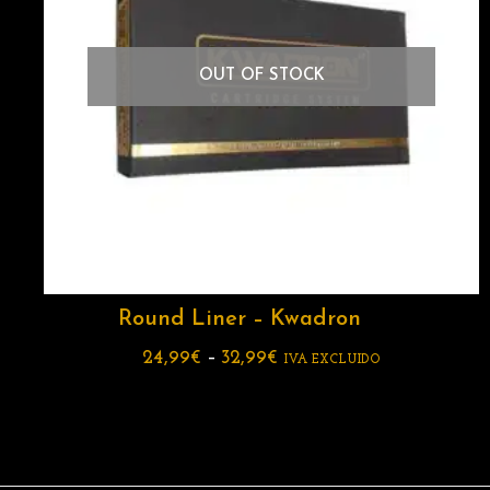
OUT OF STOCK
Round Liner – Kwadron
24,99
€
–
32,99
€
IVA EXCLUIDO