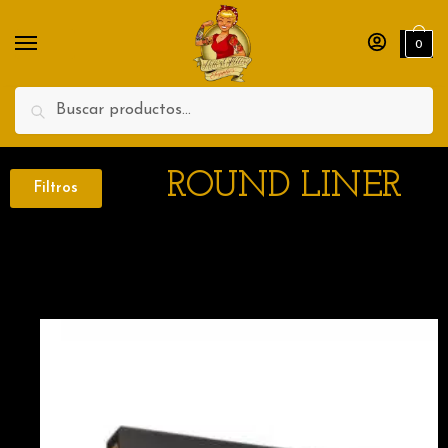
0
Search
ROUND LINER
Filtros