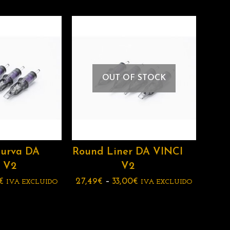
OUT OF STOCK
urva DA
Round Liner DA VINCI
 V2
V2
€
27,49
€
–
33,00
€
IVA EXCLUIDO
IVA EXCLUIDO