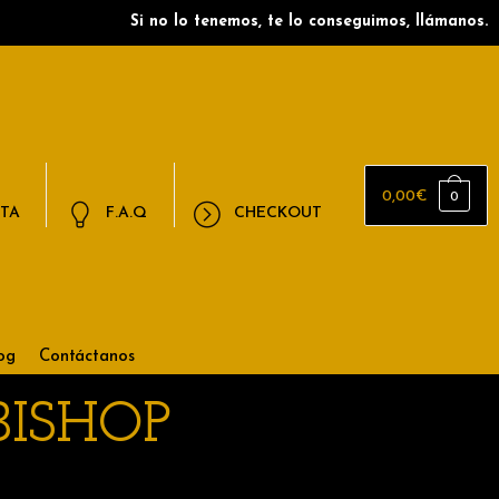
Si no lo tenemos, te lo conseguimos, llámanos.
0,00
€
0
NTA
F.A.Q
CHECKOUT
og
Contáctanos
BISHOP