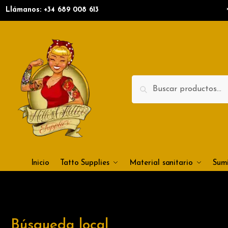
Llámanos: +34
689 008 613
Search
Inicio
Tatto Supplies
Material sanitario
Sumi
Búsqueda local