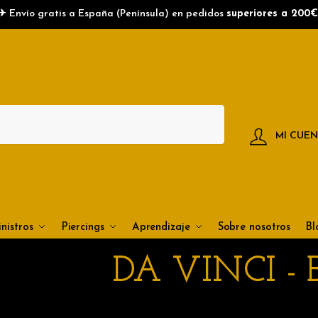
✈ Envío gratis a España (Península) en pedidos
superiores a 200€
MI CUE
nistros
Piercings
Aprendizaje
Sobre nosotros
Bl
DA VINCI - 