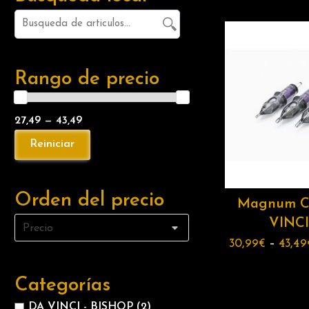
Rango de precio
27,49 — 43,49
Orden del precio
Magnum C
VINCI
30,99
€
–
43,49
Categorías
DA VINCI - BISHOP
(2)