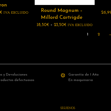
ron
Round Magnum –
€
26,9
IVA EXCLUIDO
Millord Cartrigde
18,50
€
–
23,50
€
IVA EXCLUIDO
1
2
s y Devoluciones
Garantía de 1 Año
roductos defectuosos
En maquinaria
SÍGUENOS