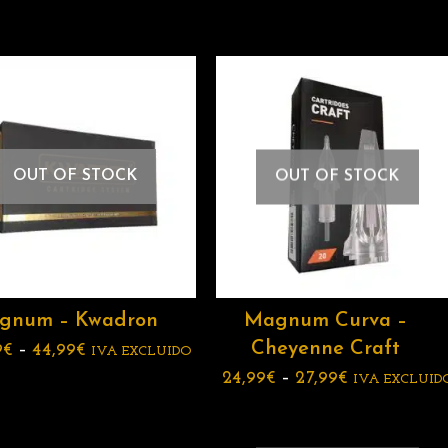
OUT OF STOCK
OUT OF STOCK
gnum – Kwadron
Magnum Curva –
Cheyenne Craft
9
€
–
44,99
€
IVA EXCLUIDO
24,99
€
–
27,99
€
IVA EXCLUID