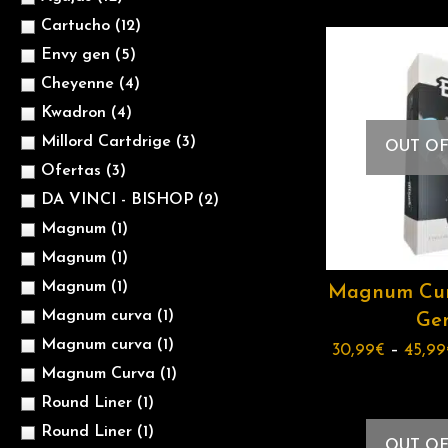
Cartucho
(12)
Envy gen
(5)
Cheyenne
(4)
Kwadron
(4)
Millord Cartdrige
(3)
OUT OF
Ofertas
(3)
DA VINCI - BISHOP
(2)
Magnum
(1)
Magnum
(1)
Magnum
(1)
Magnum Cur
Magnum curva
(1)
Ge
Magnum curva
(1)
30,99
€
–
45,99
Magnum Curva
(1)
Round Liner
(1)
Round Liner
(1)
OUT OF