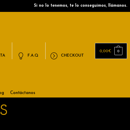
Si no lo tenemos, te lo conseguimos, llámanos.
0,00
€
0
NTA
F.A.Q
CHECKOUT
og
Contáctanos
S