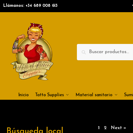
Llámanos: +34
689 008 613
Search
Inicio
Tatto Supplies
Material sanitario
Sumi
1
2
Next »
Búsqueda local