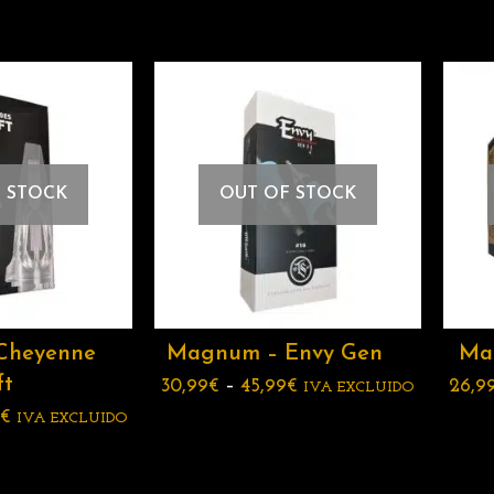
 STOCK
OUT OF STOCK
Cheyenne
Magnum – Envy Gen
Ma
ft
30,99
€
–
45,99
€
26,9
IVA EXCLUIDO
€
IVA EXCLUIDO