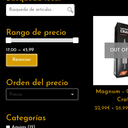
Rango de precio
17,00 — 45,99
OUT OF
Orden del precio
Magnum – 
Cra
22,99
€
–
26,99
Categorías
Agujas
(12)