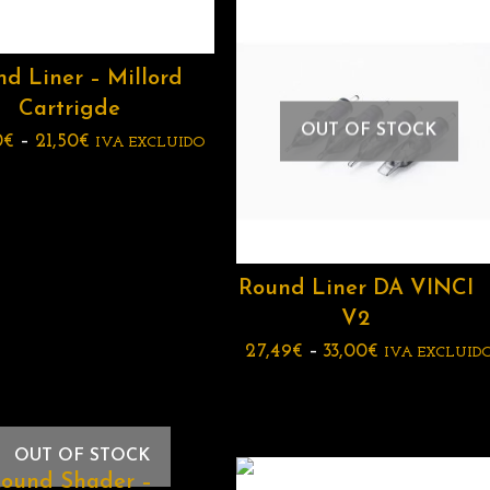
d Liner – Millord
Cartrigde
OUT OF STOCK
0
€
–
21,50
€
IVA EXCLUIDO
Round Liner DA VINCI
V2
27,49
€
–
33,00
€
IVA EXCLUID
OUT OF STOCK
ound Shader –