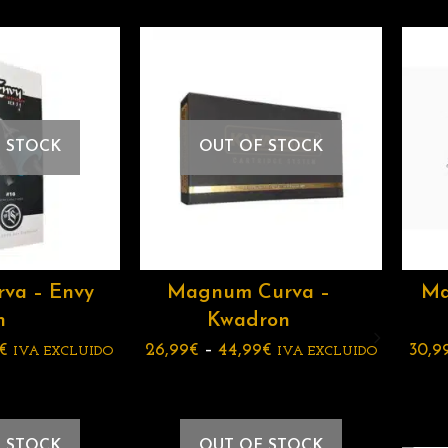
 STOCK
OUT OF STOCK
va – Envy
Magnum Curva –
Ma
n
Kwadron
€
26,99
€
–
44,99
€
30,9
IVA EXCLUIDO
IVA EXCLUIDO
 STOCK
OUT OF STOCK