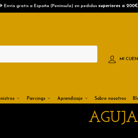
✈ Envío gratis a España (Península) en pedidos
superiores a 200€
MI CUE
nistros
Piercings
Aprendizaje
Sobre nosotros
Bl
AGUJA