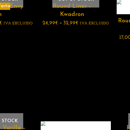
r – Envy
Round Liner –
erta
n
Kwadron
Roun
€
24,99
€
–
32,99
€
IVA EXCLUIDO
IVA EXCLUIDO
17,0
 STOCK
 Varilla –
R