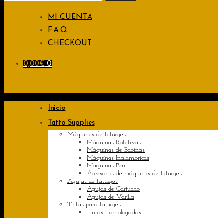
for:
MI CUENTA
F.A.Q
CHECKOUT
0,00
€
0
Inicio
Tatto Supplies
Máquinas de tatuajes
Máquinas Rotativas
Máquinas de Bobinas
Máquinas Inalambricas
Máquinas Pen
Accesorios de máquinas de tatuajes
Agujas de tatuajes
Agujas de Cartucho
Agujas de Varilla
Tintas para tatuajes
Tintas Homologadas