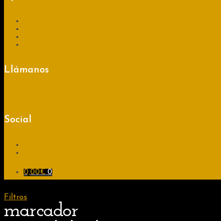
Mi cuenta
Preguntas Frecuentes
Contacto
Blog
Llámanos
+34
689 008 613
Social
Facebook
Instagram
0,00
€
0
Filtros
marcador