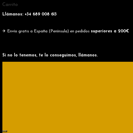
Skip
Skip
Carrito
to
to
navigation
content
Llámanos: +34
689 008 613
✈ Envío gratis a España (Península) en pedidos
superiores a 200€
Si no lo tenemos, te lo conseguimos, llámanos.