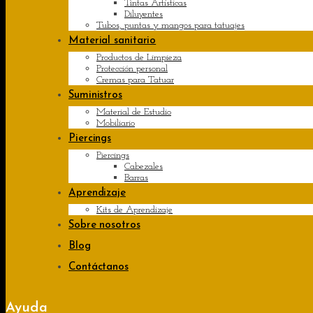
Tintas Artísticas
Diluyentes
Tubos, puntas y mangos para tatuajes
Material sanitario
Productos de Limpieza
Protección personal
Cremas para Tatuar
Suministros
Material de Estudio
Mobiliario
Piercings
Piercings
Cabezales
Barras
Aprendizaje
Kits de Aprendizaje
Sobre nosotros
Blog
Contáctanos
Ayuda